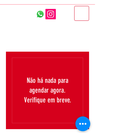
Desentupidora e
Caça Vazamentos Litoral
Norte
(12)98221-7891
Não há nada para
agendar agora.
Verifique em breve.